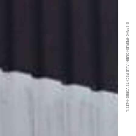
© SPRACHPERLEN GMBH. ALLE RECHTE VORBEHALTEN.