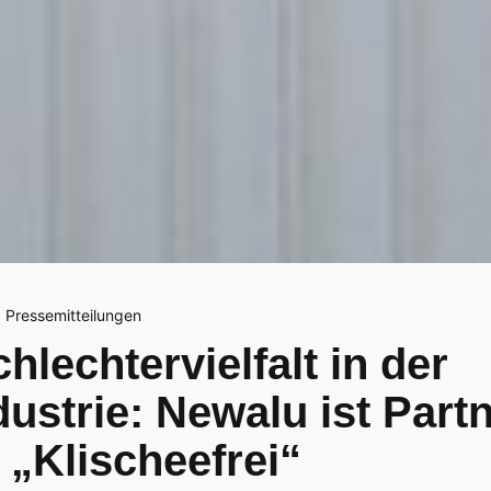
,
Pressemitteilungen
hlechtervielfalt in der
dustrie: Newalu ist Part
e „Klischeefrei“