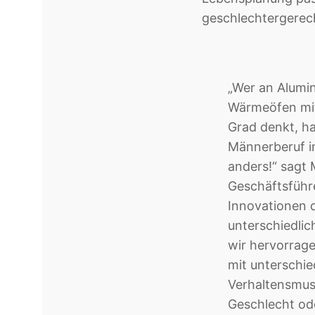
geschlechtergerech
„Wer an Alumi
Wärmeöfen mit
Grad denkt, ha
Männerberuf i
anders!“ sagt 
Geschäftsführe
Innovationen d
unterschiedlic
wir hervorrag
mit unterschi
Verhaltensmus
Geschlecht ode