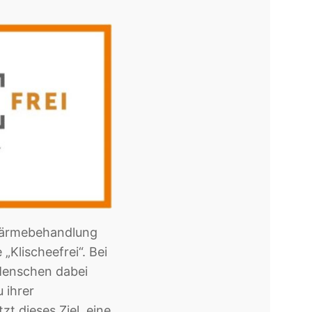
-Wärmebehandlung
 „Klischeefrei“. Bei
 Menschen dabei
 ihrer
t dieses Ziel, eine