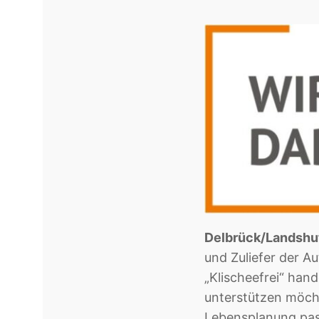
Delbrück/Landshut
und Zuliefer der Aut
„Klischeefrei“ hand
unterstützen möcht
Lebensplanung pass