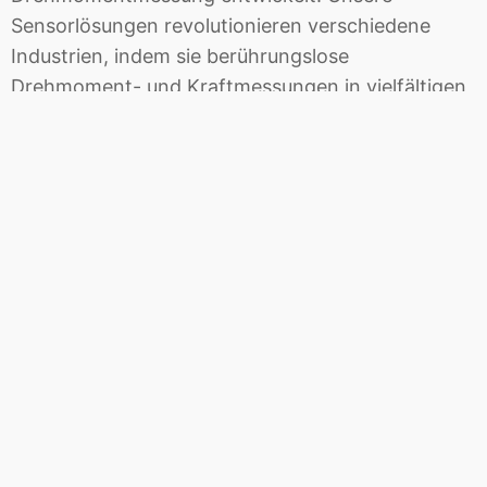
Sensorlösungen revolutionieren verschiedene
Industrien, indem sie berührungslose
Drehmoment- und Kraftmessungen in vielfältigen
Anwendungen ermöglichen. Wir haben das klare
Ziel, unsere Wachstumsstrategie weltweit in
Zukunftsmärkten wie E-Bike, E-Mobility,
Agrartechnik und Industrie 4.0 weiter zu
beschleunigen. Mit dem Börsengang sichern wir
die Finanzierung der Gesellschaft und stärken
unsere Strategie durch größere Flexibilität mit
direktem Kapitalmarktzugang.“