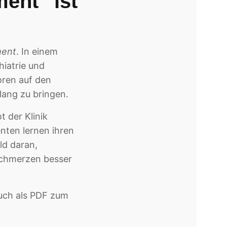
ent“ ist
ent
. In einem
iatrie und
oren auf den
lang zu bringen.
 der Klinik
nten lernen ihren
ld daran,
Schmerzen besser
auch als PDF zum